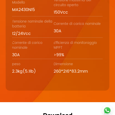
Tensione massima del
Modello
circuito aperto
MA2430N15
150Vcc
Tensione nominale della
Corrente di carica nominale
batteria
30A
12/24Vcc
Corrente di carico
Efficienza di monitoraggio
nominale
MPPT
30A
>99%
peso
Dimensione
2.3kg(5.1lb)
260*216*83.2mm