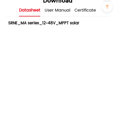
Download
Datasheet
User Manual
Certificate
SRNE_MA series_12~48V_MPPT solar
charge controller_datasheet_1.0
PDF - 2M - Updated Tuesday, July 18, 2023
Case
Sistema camper