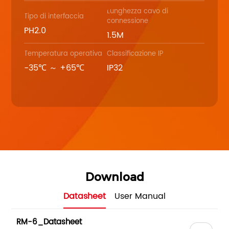
Lunghezza cavo di
Tipo di interfaccia
connessione
PH2.0
1.5M
Temperatura operativa
Classificazione IP
-35℃ ～ +65℃
IP32
Download
Datasheet
User Manual
RM-6_Datasheet