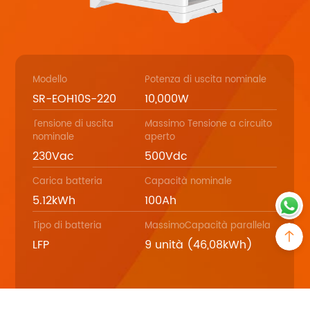
Modello
Potenza di uscita nominale
SR-EOH10S-220
10,000W
Tensione di uscita
Massimo Tensione a circuito
nominale
aperto
230Vac
500Vdc
Carica batteria
Capacità nominale
5.12kWh
100Ah
Tipo di batteria
MassimoCapacità parallela
LFP
9 unità (46,08kWh)