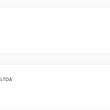
Serie HES H3 8-12KW
 LTDA