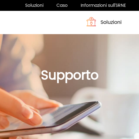
Soluzioni
Caso
Informazioni sull'SRNE
Soluzioni
Profilo
Sistema di accumulo dell’energia
Notizia
Sistema di accumulo dell’ene
Supporto
Serie HESP 4-6KW
ASF H3 Series