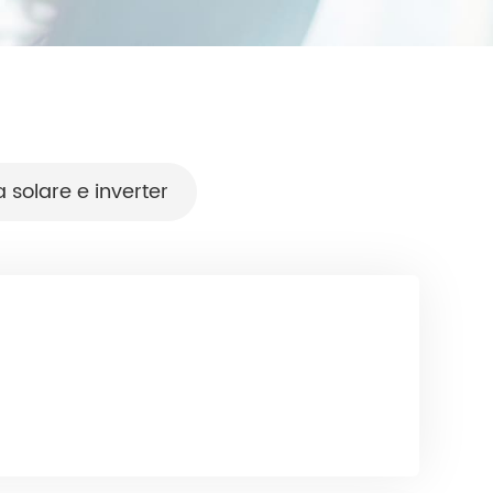
 solare e inverter
 3-5KW
Serie HESP 8-12KW