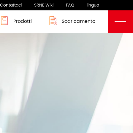
Contattaci
SRNE Wiki
FAQ
lingua
Prodotti
Scaricamento
Blog
Sistema camper
rgia
Sistema camper
 8-12KW
ASF/ASP Series 8-10KW