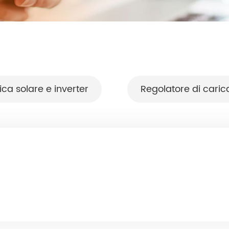
ica solare e inverter
Regolatore di carica
HYP Series 5KW
HF/HFP Series