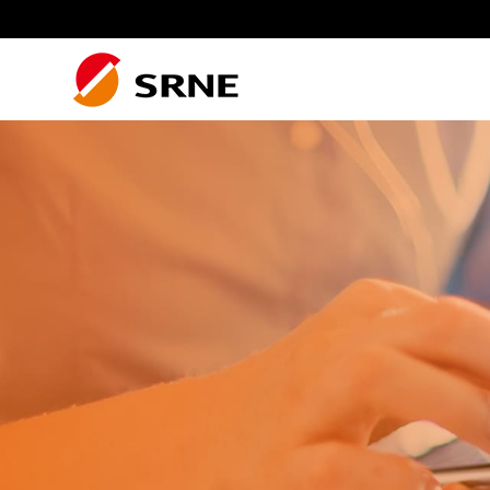
Residenziale fotovoltaico
Impianto Fotovoltaico
Impianto fotovoltaico residenziale
Residenziale
Sistema di accumulo
dell’energia
Sistema camper
Accessori