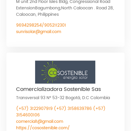
M unit 2nd Floor Isles Bldg, Congressional Road
ExtensionBagumbong,North Caloocan . Road 28,
Caloocan, Philippines
9694298254/9052112301
sunrisolar@gmail.com
Comercializadora Sostenible Sas
Transversal 93 N° 53-32 Bogotá, D.C Colombia
(+57) 3122907919 (+57) 3158639786 (+57)
3154600106
comercial1@gmail.com
https://cosostenible.com/